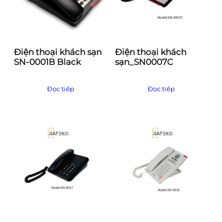
t
h
e
o
Điện thoại khách sạn
Điện thoại khách
m
SN-0001B Black
sạn_SN0007C
ứ
c
đ
Đọc tiếp
Đọc tiếp
ộ
p
h
ổ
b
i
ế
n