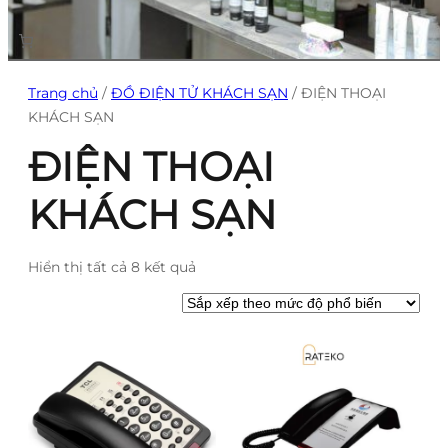
Trang chủ
/
ĐỒ ĐIỆN TỬ KHÁCH SẠN
/ ĐIỆN THOẠI
KHÁCH SẠN
ĐIỆN THOẠI
KHÁCH SẠN
Đ
Hiển thị tất cả 8 kết quả
ã
s
ắ
p
x
ế
p