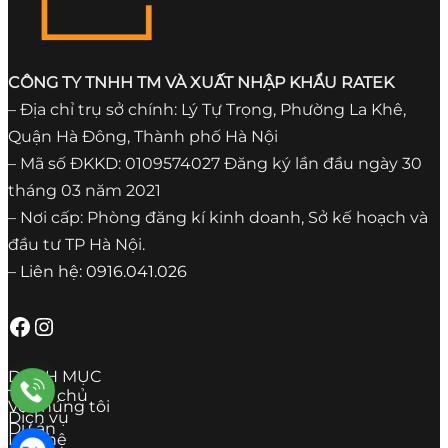
CÔNG TY TNHH TM VÀ XUẤT NHẬP KHẨU RATEK
– Địa chỉ trụ sở chính: Lý Tự Trọng, Phường La Khê,
Quận Hà Đông, Thành phố Hà Nội
– Mã số ĐKKD: 0109574027 Đăng ký lần đầu ngày 30
tháng 03 năm 2021
– Nơi cấp: Phòng đăng kí kinh doanh, Sở kế hoạch và
đầu tư TP Hà Nội.
– Liên hệ: 0916.041.026
Facebook
Instagram
DANH MỤC
Trang chủ
Về chúng tôi
Dịch vụ
Dự án
Liên hệ