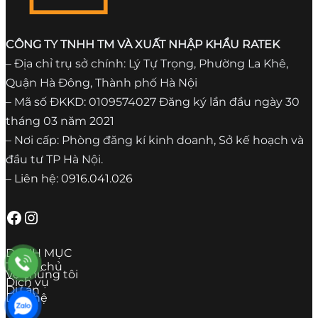
CÔNG TY TNHH TM VÀ XUẤT NHẬP KHẨU RATEK
– Địa chỉ trụ sở chính: Lý Tự Trọng, Phường La Khê,
Quận Hà Đông, Thành phố Hà Nội
– Mã số ĐKKD: 0109574027 Đăng ký lần đầu ngày 30
tháng 03 năm 2021
– Nơi cấp: Phòng đăng kí kinh doanh, Sở kế hoạch và
đầu tư TP Hà Nội.
– Liên hệ: 0916.041.026
Facebook
Instagram
DANH MỤC
Trang chủ
Về chúng tôi
Dịch vụ
Dự án
Liên hệ