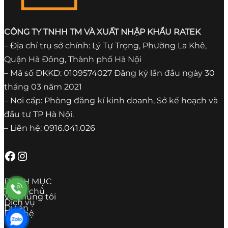
CÔNG TY TNHH TM VÀ XUẤT NHẬP KHẨU RATEK
– Địa chỉ trụ sở chính: Lý Tự Trọng, Phường La Khê,
Quận Hà Đông, Thành phố Hà Nội
– Mã số ĐKKD: 0109574027 Đăng ký lần đầu ngày 30
tháng 03 năm 2021
– Nơi cấp: Phòng đăng kí kinh doanh, Sở kế hoạch và
đầu tư TP Hà Nội.
– Liên hệ: 0916.041.026
Facebook
Instagram
DANH MỤC
Trang chủ
Về chúng tôi
Dịch vụ
Dự án
Liên hệ