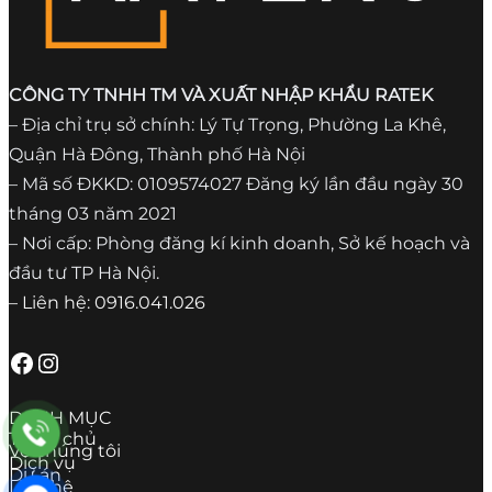
CÔNG TY TNHH TM VÀ XUẤT NHẬP KHẨU RATEK
– Địa chỉ trụ sở chính: Lý Tự Trọng, Phường La Khê,
Quận Hà Đông, Thành phố Hà Nội
– Mã số ĐKKD: 0109574027 Đăng ký lần đầu ngày 30
tháng 03 năm 2021
– Nơi cấp: Phòng đăng kí kinh doanh, Sở kế hoạch và
đầu tư TP Hà Nội.
– Liên hệ: 0916.041.026
Facebook
Instagram
DANH MỤC
Trang chủ
Về chúng tôi
Dịch vụ
Dự án
Liên hệ