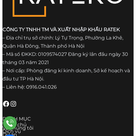
CÔNG TY TNHH TM VÀ XUẤT NHẬP KHẨU RATEK
– Địa chỉ trụ sở chính: Lý Tự Trọng, Phường La Khê,
Quận Hà Đông, Thành phố Hà Nội
– Mã số ĐKKD: 0109574027 Đăng ký lần đầu ngày 30
tháng 03 năm 2021
– Nơi cấp: Phòng đăng kí kinh doanh, Sở kế hoạch và
đầu tư TP Hà Nội.
– Liên hệ: 0916.041.026
Facebook
Instagram
DANH MỤC
Trang chủ
Về chúng tôi
Dịch vụ
Dự án