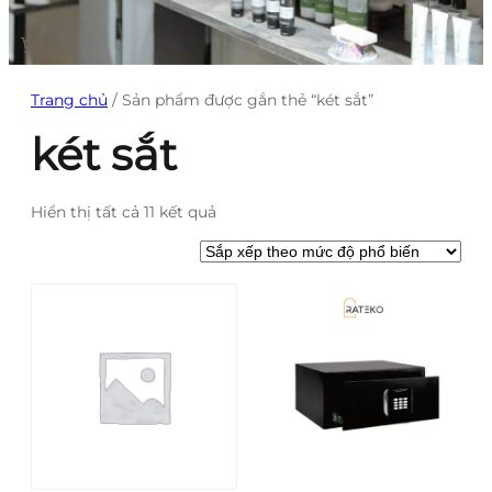
Trang chủ
/ Sản phẩm được gắn thẻ “két sắt”
két sắt
Đã
Hiển thị tất cả 11 kết quả
sắp
xếp
theo
mức
độ
phổ
biến