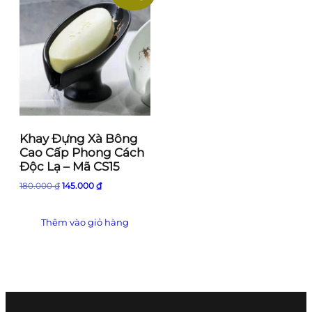
Khay Đựng Xà Bông
Cao Cấp Phong Cách
Độc Lạ – Mã CS15
Giá
Giá
180.000
₫
145.000
₫
gốc
hiện
là:
tại
Thêm vào giỏ hàng
180.000 ₫.
là:
145.000 ₫.