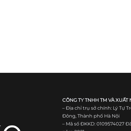
CÔNG TY TNHH TM VÀ XUẤT
– Địa chỉ trụ sở chính: Lý Tự
Đông, Thành phố Hà Nội
– Mã số ĐKKD: 0109574027 Đă