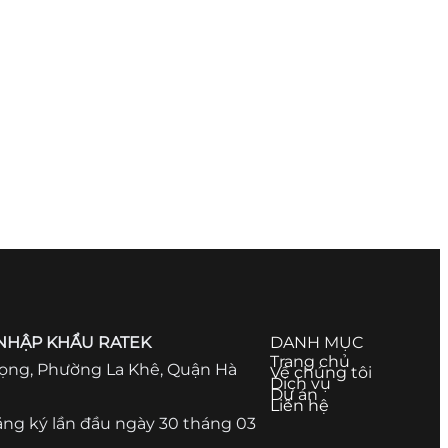
 NHẬP KHẨU RATEK
DANH MỤC
Trang chủ
 Trọng, Phường La Khê, Quận Hà
Về chúng tôi
Dịch vụ
Dự án
Liên hệ
ng ký lần đầu ngày 30 tháng 03