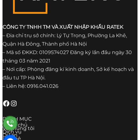
CÔNG TY TNHH TM VÀ XUẤT NHẬP KHẨU RATEK
– Địa chỉ trụ sở chính: Lý Tự Trọng, Phường La Khê,
Quận Hà Đông, Thành phố Hà Nội
– Mã số ĐKKD: 0109574027 Đăng ký lần đầu ngày 30
tháng 03 năm 2021
– Nơi cấp: Phòng đăng kí kinh doanh, Sở kế hoạch và
đầu tư TP Hà Nội.
– Liên hệ: 0916.041.026
Facebook
Instagram
DANH MỤC
Trang chủ
Về chúng tôi
Dịch vụ
Dự án
Liên hệ