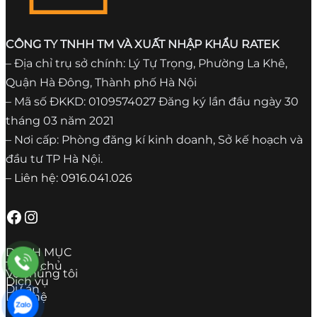
CÔNG TY TNHH TM VÀ XUẤT NHẬP KHẨU RATEK
– Địa chỉ trụ sở chính: Lý Tự Trọng, Phường La Khê,
Quận Hà Đông, Thành phố Hà Nội
– Mã số ĐKKD: 0109574027 Đăng ký lần đầu ngày 30
tháng 03 năm 2021
– Nơi cấp: Phòng đăng kí kinh doanh, Sở kế hoạch và
đầu tư TP Hà Nội.
– Liên hệ: 0916.041.026
Facebook
Instagram
DANH MỤC
Trang chủ
Về chúng tôi
Dịch vụ
Dự án
Liên hệ