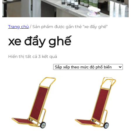
Trang chủ
/ Sản phẩm được gắn thẻ “xe đẩy ghế”
xe đẩy ghế
Đã
Hiển thị tất cả 3 kết quả
sắp
xếp
theo
mức
độ
phổ
biến