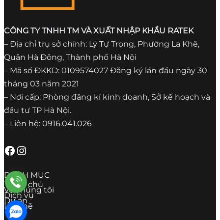
CÔNG TY TNHH TM VÀ XUẤT NHẬP KHẨU RATEK
– Địa chỉ trụ sở chính: Lý Tự Trọng, Phường La Khê,
Quận Hà Đông, Thành phố Hà Nội
– Mã số ĐKKD: 0109574027 Đăng ký lần đầu ngày 30
tháng 03 năm 2021
– Nơi cấp: Phòng đăng kí kinh doanh, Sở kế hoạch và
đầu tư TP Hà Nội.
– Liên hệ: 0916.041.026
Facebook
Instagram
DANH MỤC
Trang chủ
Về chúng tôi
Dịch vụ
Dự án
Liên hệ