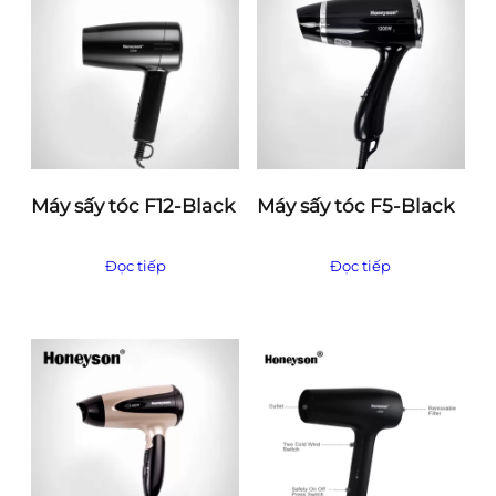
b
i
ế
n
Máy sấy tóc F12-Black
Máy sấy tóc F5-Black
Đọc tiếp
Đọc tiếp