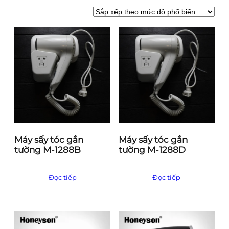
ã
s
ắ
p
x
ế
p
t
h
e
o
Máy sấy tóc gắn
Máy sấy tóc gắn
m
tường M-1288B
tường M-1288D
ứ
c
đ
Đọc tiếp
Đọc tiếp
ộ
p
h
ổ