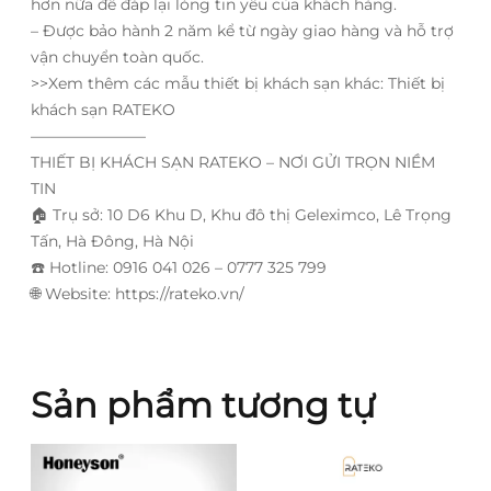
hơn nữa để đáp lại lòng tin yêu của khách hàng.
– Được bảo hành 2 năm kể từ ngày giao hàng và hỗ trợ
vận chuyển toàn quốc.
>>Xem thêm các mẫu thiết bị khách sạn khác: Thiết bị
khách sạn RATEKO
———————–
THIẾT BỊ KHÁCH SẠN RATEKO – NƠI GỬI TRỌN NIỀM
TIN
🏠
Trụ sở: 10 D6 Khu D, Khu đô thị Geleximco, Lê Trọng
Tấn, Hà Đông, Hà Nội
☎️
Hotline: 0916 041 026 – 0777 325 799
🌐
Website: https://rateko.vn/
Sản phẩm tương tự