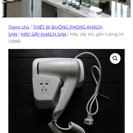
Trang chủ
/
THIẾT BỊ BUỒNG PHÒNG KHÁCH
SẠN
/
MÁY SẤY KHÁCH SẠN
/ Máy sấy tóc gắn tường M-
1288B