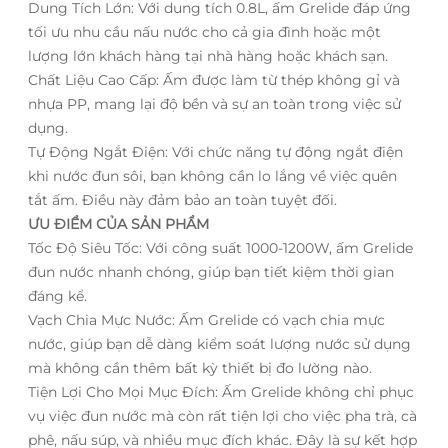
Dung Tích Lớn: Với dung tích 0.8L, ấm Grelide đáp ứng
tối ưu nhu cầu nấu nước cho cả gia đình hoặc một
lượng lớn khách hàng tại nhà hàng hoặc khách sạn.
Chất Liệu Cao Cấp: Ấm được làm từ thép không gỉ và
nhựa PP, mang lại độ bền và sự an toàn trong việc sử
dụng.
Tự Động Ngắt Điện: Với chức năng tự động ngắt điện
khi nước đun sôi, bạn không cần lo lắng về việc quên
tắt ấm. Điều này đảm bảo an toàn tuyệt đối.
ƯU ĐIỂM CỦA SẢN PHẨM
Tốc Độ Siêu Tốc: Với công suất 1000-1200W, ấm Grelide
đun nước nhanh chóng, giúp bạn tiết kiệm thời gian
đáng kể.
Vạch Chia Mực Nước: Ấm Grelide có vạch chia mực
nước, giúp bạn dễ dàng kiểm soát lượng nước sử dụng
mà không cần thêm bất kỳ thiết bị đo lường nào.
Tiện Lợi Cho Mọi Mục Đích: Ấm Grelide không chỉ phục
vụ việc đun nước mà còn rất tiện lợi cho việc pha trà, cà
phê, nấu súp, và nhiều mục đích khác. Đây là sự kết hợp