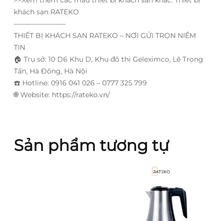
>>Xem thêm các mẫu thiết bị khách sạn khác: Thiết bị
khách sạn RATEKO
———————–
THIẾT BỊ KHÁCH SẠN RATEKO – NƠI GỬI TRỌN NIỀM
TIN
🏠
Trụ sở: 10 D6 Khu D, Khu đô thị Geleximco, Lê Trọng
Tấn, Hà Đông, Hà Nội
☎️
Hotline: 0916 041 026 – 0777 325 799
🌐
Website: https://rateko.vn/
Sản phẩm tương tự