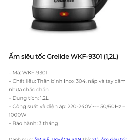
Ấm siêu tốc Grelide WKF-9301 (1,2L)
– Mã: WKF-9301
– Chất liệu: Thân bình Inox 304, nắp và tay cầm
nhựa chắc chắn
– Dung tích: 1.2L
– Công suất và điện áp: 220-240V
～
– 50/60Hz –
1000W
– Bảo hành: 3 tháng
Danh mục:
ẤM SIÊU KHÁCH SẠN
Thẻ:
2L)
,
Ấm siêu tốc