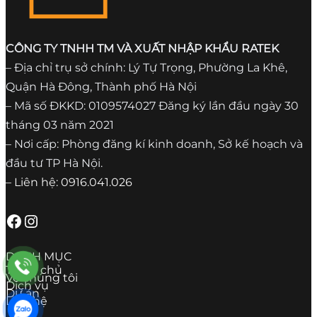
CÔNG TY TNHH TM VÀ XUẤT NHẬP KHẨU RATEK
– Địa chỉ trụ sở chính: Lý Tự Trọng, Phường La Khê,
Quận Hà Đông, Thành phố Hà Nội
– Mã số ĐKKD: 0109574027 Đăng ký lần đầu ngày 30
tháng 03 năm 2021
– Nơi cấp: Phòng đăng kí kinh doanh, Sở kế hoạch và
đầu tư TP Hà Nội.
– Liên hệ: 0916.041.026
Facebook
Instagram
DANH MỤC
Trang chủ
Về chúng tôi
Dịch vụ
Dự án
Liên hệ