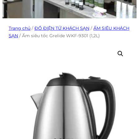
Trang chủ
/
ĐỒ ĐIỆN TỬ KHÁCH SẠN
/
ẤM SIÊU KHÁCH
SẠN
/ Ấm siêu tốc Grelide WKF-9301 (1,2L)