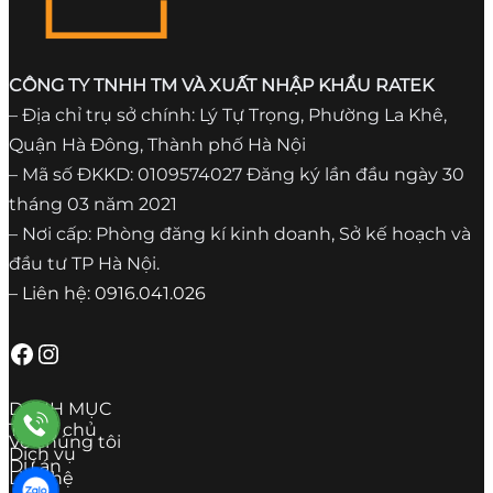
CÔNG TY TNHH TM VÀ XUẤT NHẬP KHẨU RATEK
– Địa chỉ trụ sở chính: Lý Tự Trọng, Phường La Khê,
Quận Hà Đông, Thành phố Hà Nội
– Mã số ĐKKD: 0109574027 Đăng ký lần đầu ngày 30
tháng 03 năm 2021
– Nơi cấp: Phòng đăng kí kinh doanh, Sở kế hoạch và
đầu tư TP Hà Nội.
– Liên hệ: 0916.041.026
Facebook
Instagram
DANH MỤC
Trang chủ
Về chúng tôi
Dịch vụ
Dự án
Liên hệ