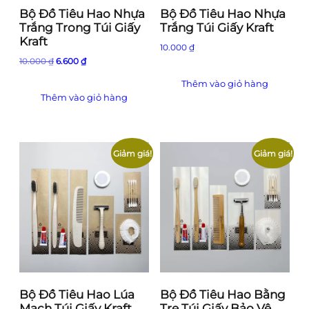
Bộ Đồ Tiêu Hao Nhựa
Bộ Đồ Tiêu Hao Nhựa
Trắng Trong Túi Giấy
Trắng Túi Giấy Kraft
Kraft
10.000
₫
Giá
Giá
10.000
₫
6.600
₫
gốc
hiện
Thêm vào giỏ hàng
là:
tại
Thêm vào giỏ hàng
10.000 ₫.
là:
6.600 ₫.
Giảm giá!
Giảm giá!
Bộ Đồ Tiêu Hao Lúa
Bộ Đồ Tiêu Hao Bằng
Mạch Túi Giấy Kraft
Tre Túi Giấy Bảo Vệ