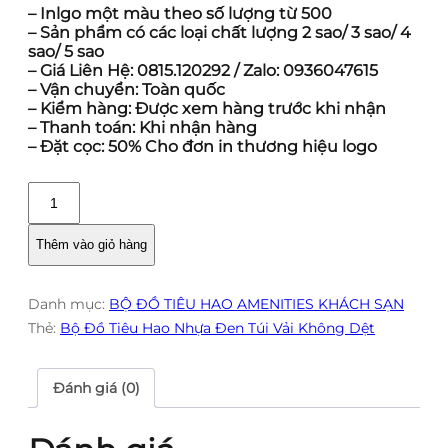
– Inlgo một màu theo số lượng từ 500
– Sản phẩm có các loại chất lượng 2 sao/ 3 sao/ 4
sao/ 5 sao
– Giá Liên Hệ: 0815.120292 / Zalo: 0936047615
– Vận chuyển: Toàn quốc
– Kiểm hàng: Được xem hàng trước khi nhận
– Thanh toán: Khi nhận hàng
– Đặt cọc: 50% Cho đơn in thương hiệu logo
Bộ
Đồ
Tiêu
Thêm vào giỏ hàng
Hao
Nhựa
Danh mục:
BỘ ĐỒ TIÊU HAO AMENITIES KHÁCH SẠN
Đen
Thẻ:
Bộ Đồ Tiêu Hao Nhựa Đen Túi Vải Không Dệt
Túi
Vải
Không
Đánh giá (0)
Dệt
số