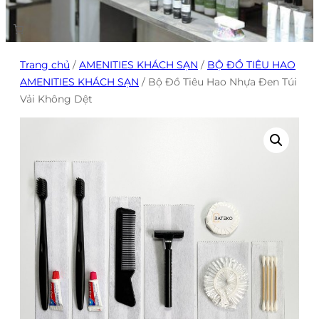
Trang chủ
/
AMENITIES KHÁCH SẠN
/
BỘ ĐỒ TIÊU HAO
AMENITIES KHÁCH SẠN
/ Bộ Đồ Tiêu Hao Nhựa Đen Túi
Vải Không Dệt