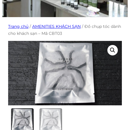
Trang chủ
/
AMENITIES KHÁCH SẠN
/ Đồ chụp tóc dành
cho khách sạn – Mã CBT03