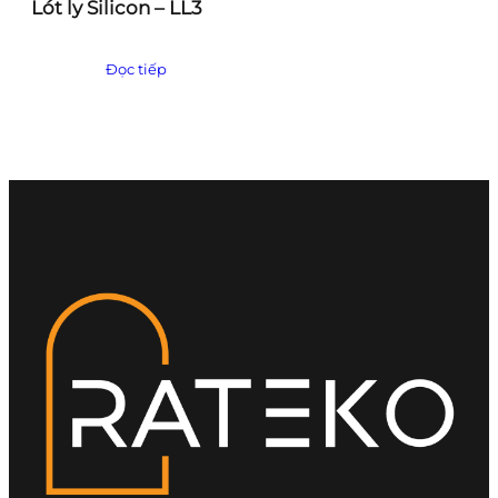
Lót ly Silicon – LL3
Đọc tiếp