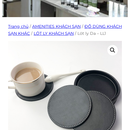
Trang chủ
/
AMENITIES KHÁCH SẠN
/
ĐỒ DÙNG KHÁCH
SẠN KHÁC
/
LÓT LY KHÁCH SẠN
/ Lót ly Da – LL1