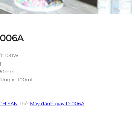
-006A
ất: 100W
)
)780mm
đựng xi: 100ml
CH SẠN
Thẻ:
Máy đánh giầy D-006A