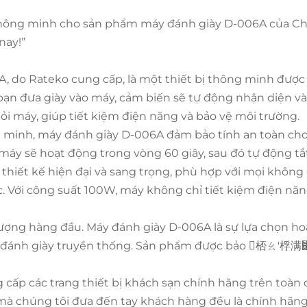
thông minh cho sản phẩm máy đánh giày D-006A của Chao
nay!”
 do Rateko cung cấp, là một thiết bị thông minh được 
i bạn đưa giày vào máy, cảm biến sẽ tự động nhận diện v
hỏi máy, giúp tiết kiệm điện năng và bảo vệ môi trường.
ng minh, máy đánh giày D-006A đảm bảo tính an toàn ch
áy sẽ hoạt động trong vòng 60 giây, sau đó tự động tắt 
 thiết kế hiện đại và sang trọng, phù hợp với mọi khôn
c. Với công suất 100W, máy không chỉ tiết kiệm điện n
 lượng hàng đầu. Máy đánh giày D-006A là sự lựa chọn h
c đánh giày truyền thống. Sản phẩm được bảo

桮ㄠ
′
桴满
ấp các trang thiết bị khách sạn chính hãng trên toàn q
à chúng tôi đưa đến tay khách hàng đều là chính hãng 