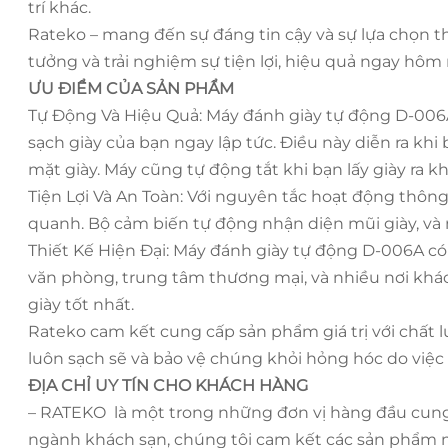
trí khác.
Rateko – mang đến sự đáng tin cậy và sự lựa chọn 
tưởng và trải nghiệm sự tiện lợi, hiệu quả ngay hôm 
ƯU ĐIỂM CỦA SẢN PHẨM
Tự Động Và Hiệu Quả: Máy đánh giày tự động D-006A,
sạch giày của bạn ngay lập tức. Điều này diễn ra kh
mặt giày. Máy cũng tự động tắt khi bạn lấy giày ra k
Tiện Lợi Và An Toàn: Với nguyên tắc hoạt động thô
quanh. Bộ cảm biến tự động nhận diện mũi giày, và m
Thiết Kế Hiện Đại: Máy đánh giày tự động D-006A có
văn phòng, trung tâm thương mại, và nhiều nơi khá
giày tốt nhất.
Rateko cam kết cung cấp sản phẩm giá trị với chất
luôn sạch sẽ và bảo vệ chúng khỏi hỏng hóc do việ
ĐỊA CHỈ UY TÍN CHO KHÁCH HÀNG
– RATEKO là một trong những đơn vị hàng đầu cung c
ngành khách sạn, chúng tôi cam kết các sản phẩm m