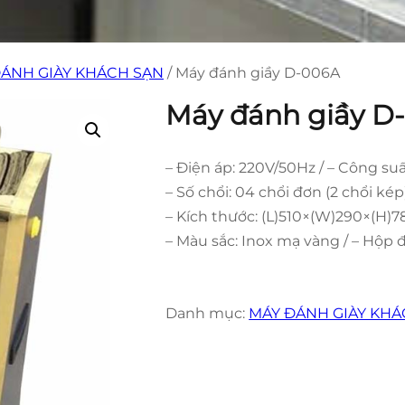
ÁNH GIÀY KHÁCH SẠN
/ Máy đánh giầy D-006A
Máy đánh giầy D
– Điện áp: 220V/50Hz / – Công su
– Số chổi: 04 chổi đơn (2 chổi kép
– Kích thước: (L)510×(W)290×(H
– Màu sắc: Inox mạ vàng / – Hộp 
Danh mục:
MÁY ĐÁNH GIÀY KHÁ