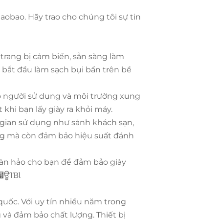
bao. Hãy trao cho chúng tôi sự tin
trang bị cảm biến, sẵn sàng làm
à bắt đầu làm sạch bụi bẩn trên bề
o người sử dụng và môi trường xung
khi bạn lấy giày ra khỏi máy.
g gian sử dụng như sảnh khách sạn,
ăng mà còn đảm bảo hiệu suất đánh
oàn hảo cho bạn để đảm bảo giày
⹧
ਊ1
ƁƖ
uốc. Với uy tín nhiều năm trong
và đảm bảo chất lượng. Thiết bị