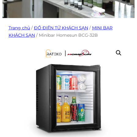
Trang chủ
/
ĐỒ ĐIỆN TỬ KHÁCH SẠN
/
MINI BAR
KHÁCH SẠN
/ Minibar Homesun BCG-32B