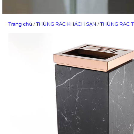
Trang chủ
/
THÙNG RÁC KHÁCH SẠN
/
THÙNG RÁC T