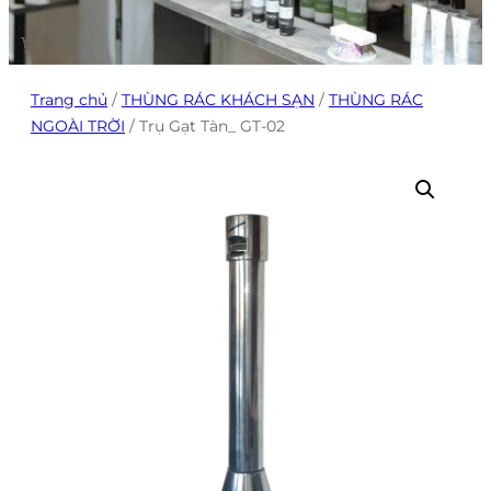
Trang chủ
/
THÙNG RÁC KHÁCH SẠN
/
THÙNG RÁC
NGOÀI TRỜI
/ Trụ Gạt Tàn_ GT-02