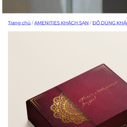
Trang chủ
/
AMENITIES KHÁCH SẠN
/
ĐỒ DÙNG KHÁ