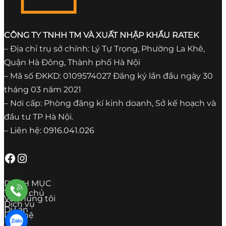
CÔNG TY TNHH TM VÀ XUẤT NHẬP KHẨU RATEK
– Địa chỉ trụ sở chính: Lý Tự Trọng, Phường La Khê,
Quận Hà Đông, Thành phố Hà Nội
– Mã số ĐKKD: 0109574027 Đăng ký lần đầu ngày 30
tháng 03 năm 2021
– Nơi cấp: Phòng đăng kí kinh doanh, Sở kế hoạch và
đầu tư TP Hà Nội.
– Liên hệ: 0916.041.026
Facebook
Instagram
DANH MỤC
Trang chủ
Về chúng tôi
Dịch vụ
Dự án
Liên hệ