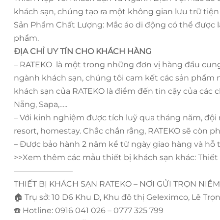
khách sạn, chúng tạo ra một không gian lưu trữ tiện 
Sản Phẩm Chất Lượng: Mắc áo di động có thể được là
phẩm.
ĐỊA CHỈ UY TÍN CHO KHÁCH HÀNG
– RATEKO là một trong những đơn vị hàng đầu cung c
ngành khách sạn, chúng tôi cam kết các sản phẩm m
khách sạn của RATEKO là điểm đến tin cậy của các c
Nẵng, Sapa,…..
– Với kinh nghiệm được tích luỹ qua tháng năm, đội
resort, homestay. Chắc chắn rằng, RATEKO sẽ còn ph
– Được bảo hành 2 năm kể từ ngày giao hàng và hỗ 
>>Xem thêm các mẫu thiết bị khách sạn khác: Thiết
———————–
THIẾT BỊ KHÁCH SẠN RATEKO – NƠI GỬI TRỌN NIỀM
🏠
Trụ sở: 10 D6 Khu D, Khu đô thị Geleximco, Lê Trọ
☎️
Hotline: 0916 041 026 – 0777 325 799