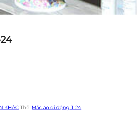
-24
N KHÁC
Thẻ:
Mắc áo di động J-24