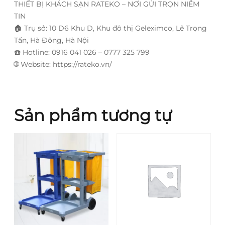
THIẾT BỊ KHÁCH SẠN RATEKO – NƠI GỬI TRỌN NIỀM
TIN
🏠
Trụ sở: 10 D6 Khu D, Khu đô thị Geleximco, Lê Trọng
Tấn, Hà Đông, Hà Nội
☎️
Hotline: 0916 041 026 – 0777 325 799
🌐
Website: https://rateko.vn/
Sản phẩm tương tự