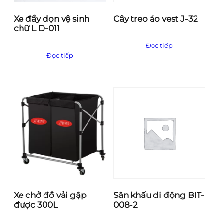
Xe đẩy dọn vệ sinh
Cây treo áo vest J-32
chữ L D-011
Đọc tiếp
Đọc tiếp
Xe chở đồ vải gập
Sân khấu di động BIT-
được 300L
008-2